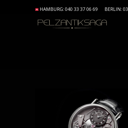
HAMBURG:
040 33 37 06 69
BERLIN:
03