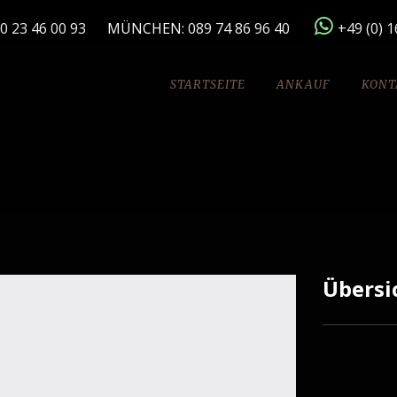
0 23 46 00 93
MÜNCHEN:
089 74 86 96 40
+49 (0) 
STARTSEITE
ANKAUF
KONT
Übersi