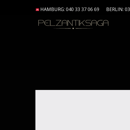
HAMBURG:
040 33 37 06 69
BERLIN:
03