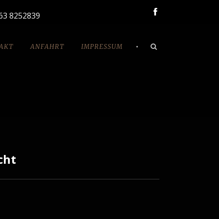
163 8252839
•
AKT
ANFAHRT
IMPRESSUM
cht